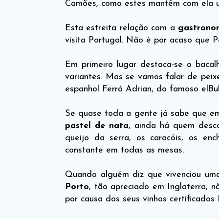
Camões, como estes mantêm com ela u
Esta estreita relação com a
gastrono
visita Portugal. Não é por acaso que 
Em primeiro lugar destaca-se o baca
variantes. Mas se vamos falar de peix
espanhol Ferrá Adrian, do famoso elBul
Se quase toda a gente já sabe que em
pastel de nata
, ainda há quem desc
queijo da serra, os caracóis, os en
constante em todas as mesas.
Quando alguém diz que vivenciou uma 
Port
o
, tão apreciado em Inglaterra, n
por causa dos seus vinhos certificad