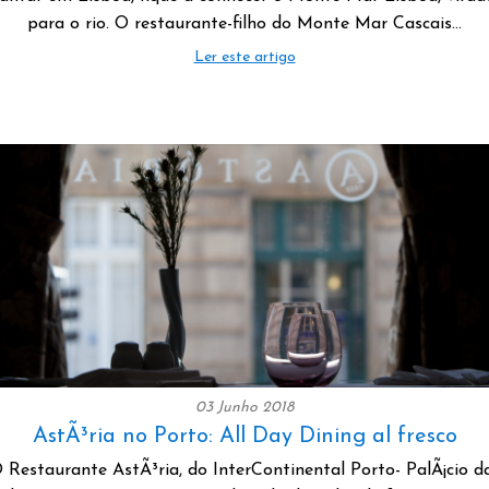
para o rio. O restaurante-filho do Monte Mar Cascais…
Ler este artigo
03 Junho 2018
AstÃ³ria no Porto: All Day Dining al fresco
 Restaurante AstÃ³ria, do InterContinental Porto- PalÃ¡cio d