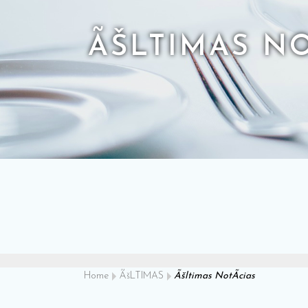
ÃŠLTIMAS NO
Home
ÃšLTIMAS
Ãšltimas NotÃ­cias