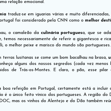
ma relação emocional.
mia
traduz-se em iguarias várias e muito diferenciadas,
Portugal foi considerado pela CNN como o
melhor dest
lhau, o camaleão da
culinária portugues
a, que se ad
e, temos necessariamente de referir a gigantesca e rica
li, o melhor peixe e marisco do mundo são portugueses.
 terras lusitanas se come um bom bacalhau na brasa,
u
onheça alguns dos nossos segredos (cada vez menos
chidos de Trás-os-Montes. E claro, o pão, esse pilar
boa refeição em Portugal, certamente está a incluir
ão é o único feito vínico dos portugueses. A região do
os DOC, mas os vinhos do Alentejo e do Dão também reú