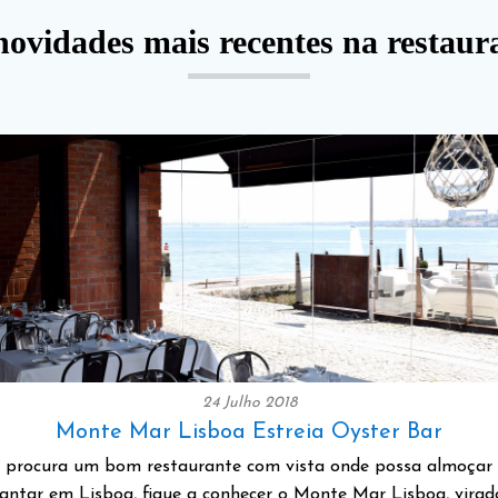
novidades mais recentes na restaur
24 Julho 2018
Monte Mar Lisboa Estreia Oyster Bar
 procura um bom restaurante com vista onde possa almoçar
jantar em Lisboa, fique a conhecer o Monte Mar Lisboa, virad