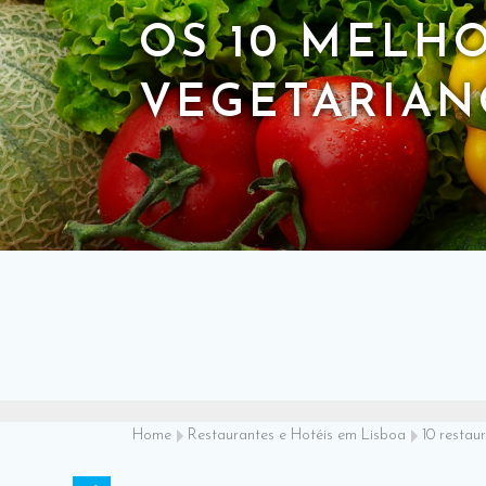
OS 10 MELH
VEGETARIAN
Home
Restaurantes e Hotéis em Lisboa
10 restau