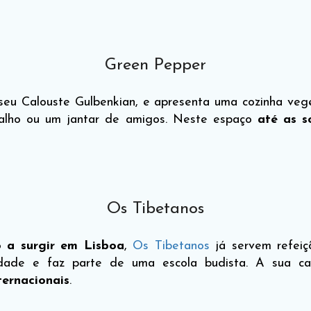
Green Pepper
eu Calouste Gulbenkian, e apresenta uma cozinha vege
balho ou um jantar de amigos. Neste espaço
até as s
Os Tibetanos
o a surgir em Lisboa
,
Os Tibetanos
já servem refeiç
dade e faz parte de uma escola budista. A sua car
nternacionais
.