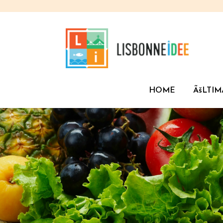
HOME
ÃšLTIM