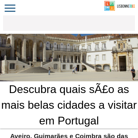
CONTACTO
INVESTIR
COMPORTA
ALGARVE
PORTUGAL
Toggle
navigation
Descubra quais sÃ£o as
mais belas cidades a visitar
em Portugal
Aveiro, Guimarães e Coimbra são das