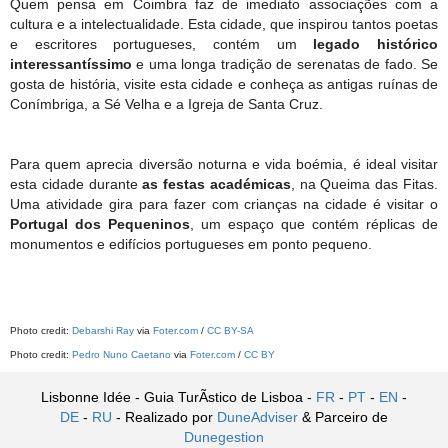
Quem pensa em Coimbra faz de imediato associações com a
cultura e a intelectualidade. Esta cidade, que inspirou tantos poetas
e escritores portugueses, contém um
legado histórico
interessantíssimo
e uma longa tradição de serenatas de fado. Se
gosta de história, visite esta cidade e conheça as antigas ruínas de
Conímbriga, a Sé Velha e a Igreja de Santa Cruz.
Para quem aprecia diversão noturna e vida boémia, é ideal visitar
esta cidade durante
as festas académicas
, na Queima das Fitas.
Uma atividade gira para fazer com crianças na cidade é visitar o
Portugal dos Pequeninos
, um espaço que contém réplicas de
monumentos e edifícios portugueses em ponto pequeno.
Photo credit:
Debarshi Ray
via
Foter.com
/
CC BY-SA
Photo credit:
Pedro Nuno Caetano
via
Foter.com
/
CC BY
Lisbonne Idée - Guia TurÃ­stico de Lisboa -
FR
-
PT
-
EN
-
DE
-
RU
- Realizado por
DuneAdviser
& Parceiro de
Dunegestion