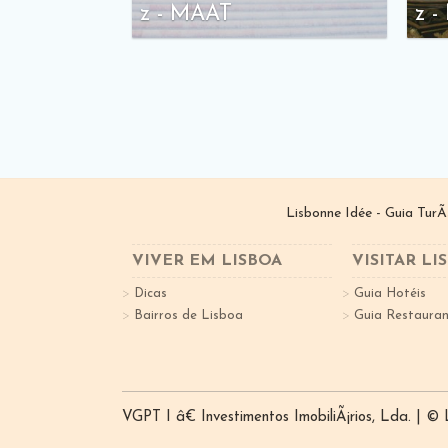
z - MAAT
z -
Lisbonne Idée - Guia TurÃ
VIVER EM LISBOA
VISITAR LI
Dicas
Guia Hotéis
Bairros de Lisboa
Guia Restauran
VGPT I â€ Investimentos ImobiliÃ¡rios, Lda. | ©