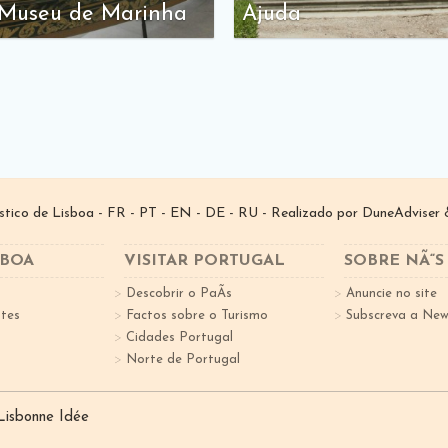
 Museu de Marinha
Ajuda
­stico de Lisboa -
FR
-
PT
-
EN
-
DE
-
RU
- Realizado por
DuneAdviser
&
SBOA
VISITAR PORTUGAL
SOBRE NÃ“S
Descobrir o PaÃ­s
Anuncie no site
tes
Factos sobre o Turismo
Subscreva a New
Cidades Portugal
Norte de Portugal
 Lisbonne Idée