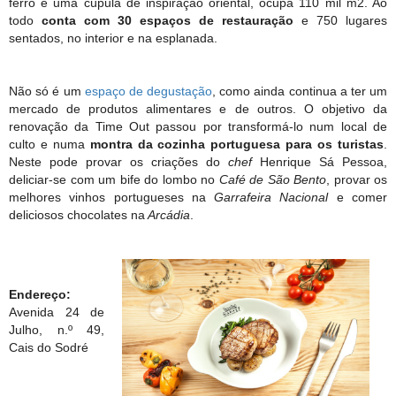
ferro e uma cúpula de inspiração oriental, ocupa 110 mil m2. Ao
todo
conta com 30 espaços de restauração
e 750 lugares
sentados, no interior e na esplanada.
Não só é um
espaço de degustação
, como ainda continua a ter um
mercado de produtos alimentares e de outros. O objetivo da
renovação da Time Out passou por transformá-lo num local de
culto e numa
montra da cozinha portuguesa para os turistas
.
Neste pode provar os criações do
chef
Henrique Sá Pessoa,
deliciar-se com um bife do lombo no
Café de São Bento
, provar os
melhores vinhos portugueses na
Garrafeira Nacional
e comer
deliciosos chocolates na
Arcádia
.
Endereço:
Avenida 24 de
Julho, n.º 49,
Cais do Sodré