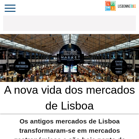
CONTACTO
INVESTIR
COMPORTA
ALGARVE
PORTUGAL
Toggle
navigation
A nova vida dos mercados
de Lisboa
Os antigos mercados de Lisboa
transformaram-se em mercados