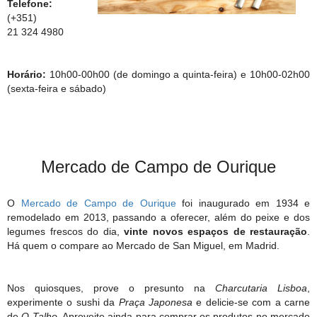
Telefone:
(+351)
21 324 4980
Horário:
10h00-00h00 (de domingo a quinta-feira) e 10h00-02h00
(sexta-feira e sábado)
Mercado de Campo de Ourique
O
Mercado de Campo de Ourique
foi inaugurado em 1934 e
remodelado em 2013, passando a oferecer, além do peixe e dos
legumes frescos do dia,
vinte novos espaços de restauração
.
Há quem o compare ao Mercado de San Miguel, em Madrid.
Nos quiosques, prove o presunto na
Charcutaria Lisboa
,
experimente o sushi da
Praça Japonesa
e delicie-se com a carne
de
O Talho
. Aproveite ainda para comprar os produtos no mercado