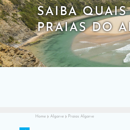
SAIBA QUAI
PRAIAS DO 
Home
Algarve
Praias Algarve