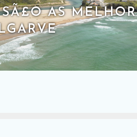
S SÃ£O AS MELHOR
ALGARVE