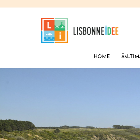
HOME
ÃšLTIM