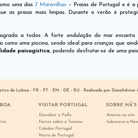
a como uma das
7 Maravilhas
– Praias de Portugal e é a 
ngue as praias mais limpas. Durante o verão é prot
 agrada a todos. A forte ondulação do mar encanta o
ila como uma piscina, sendo ideal para crianças que ain
idade paisagística
, podendo desfrutar-se de uma pais
­stico de Lisboa -
FR
-
PT
-
EN
-
DE
-
RU
- Realizado por
DuneAdviser
&
SBOA
VISITAR PORTUGAL
SOBRE NÃ“S
Descobrir o PaÃ­s
Anuncie no site
tes
Factos sobre o Turismo
Subscreva a New
Cidades Portugal
Norte de Portugal