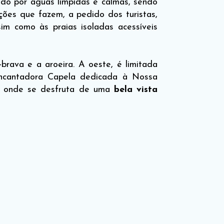
ado por águas límpidas e calmas, sendo
ções que fazem, a pedido dos turistas,
sim como às praias isoladas acessíveis
brava e a aroeira. A oeste, é limitada
ncantadora Capela dedicada à Nossa
de onde se desfruta de uma
bela vista