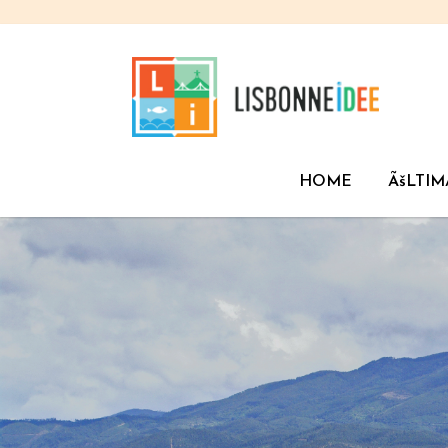
HOME
ÃšLTIM