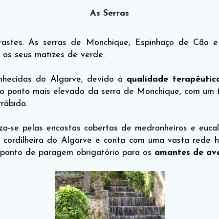
As Serras
trastes. As serras de Monchique, Espinhaço de Cão 
os seus matizes de verde.
nhecidas do Algarve, devido à
qualidade terapêutic
o ponto mais elevado da serra de Monchique, com um t
rábida.
a-se pelas encostas cobertas de medronheiros e eucali
r cordilheira do Algarve e conta com uma vasta rede 
é ponto de paragem obrigatório para os
amantes de av