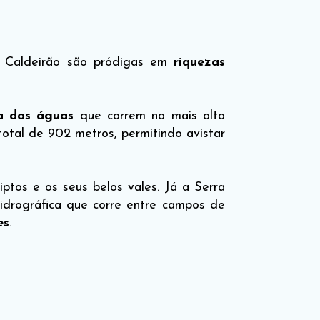
e Caldeirão são pródigas em
riquezas
a das águas
que correm na mais alta
otal de 902 metros, permitindo avistar
ptos e os seus belos vales. Já a Serra
hidrográfica que corre entre campos de
es
.