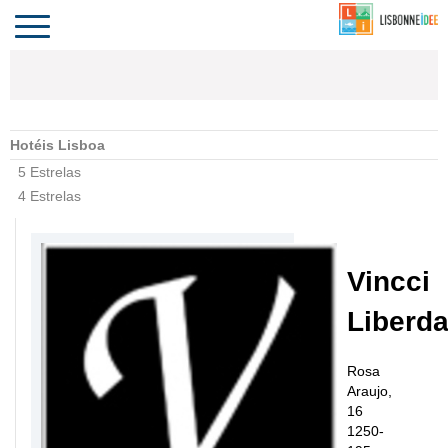
CONTACTO
INVESTIR
COMPORTA
ALGARVE
PORTUGAL
Toggle
navigation
Hotéis Lisboa
5 Estrelas
4 Estrelas
Vincci
Liberd
Rosa
Araujo,
16
1250-