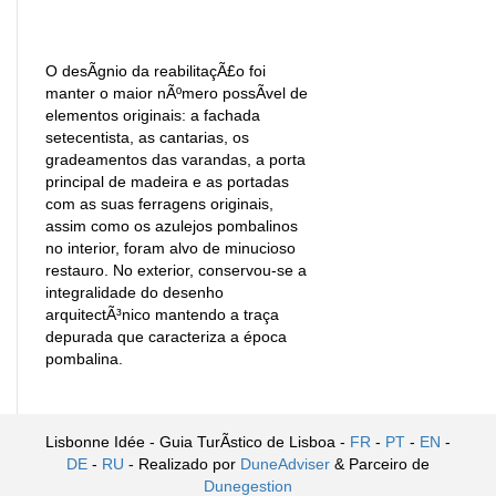
O desÃ­gnio da reabilitaçÃ£o foi
manter o maior nÃºmero possÃ­vel de
elementos originais: a fachada
setecentista, as cantarias, os
gradeamentos das varandas, a porta
principal de madeira e as portadas
com as suas ferragens originais,
assim como os azulejos pombalinos
no interior, foram alvo de minucioso
restauro. No exterior, conservou-se a
integralidade do desenho
arquitectÃ³nico mantendo a traça
depurada que caracteriza a época
pombalina.
Lisbonne Idée - Guia TurÃ­stico de Lisboa -
FR
-
PT
-
EN
-
DE
-
RU
- Realizado por
DuneAdviser
& Parceiro de
Dunegestion