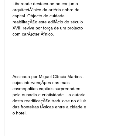
Liberdade destaca-se no conjunto
arquitectÃ³nico da artéria nobre da
capital. Objecto de cuidada
reabilitaçÃ£o este edifÃ­cio do século
XVIII revive por força de um projecto
com carÃ¡cter Ãºnico.
Assinada por Miguel Câncio Martins -
cujas intervençÃµes nas mais
cosmopolitas capitais surpreendem
pela ousadia e criatividade – a autoria
desta reedificaçÃ£o traduz-se no diluir
das fronteiras fÃ­sicas entre a cidade e
o hotel.