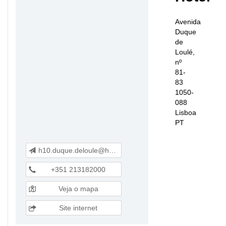
Avenida
Duque
de
Loulé,
nº
81-
83
1050-
088
Lisboa
PT
h10.duque.deloule@h10hotels.com
+351 213182000
Veja o mapa
Site internet