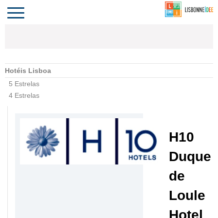
CONTACTO
INVESTIR
COMPORTA
ALGARVE
PORTUGAL
Toggle
navigation
Hotéis Lisboa
5 Estrelas
4 Estrelas
H10
Duque
de
Loule
Hotel