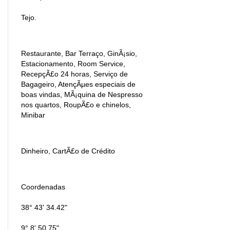
Tejo.
Restaurante, Bar Terraço, GinÃ¡sio,
Estacionamento, Room Service,
RecepçÃ£o 24 horas, Serviço de
Bagageiro, AtençÃµes especiais de
boas vindas, MÃ¡quina de Nespresso
nos quartos, RoupÃ£o e chinelos,
Minibar
Dinheiro, CartÃ£o de Crédito
Coordenadas
38° 43' 34.42"
9° 8' 50.75"