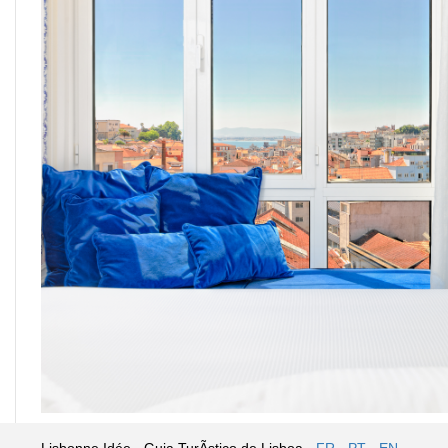
Lisbonne Idée - Guia TurÃ­stico de Lisboa -
FR
-
PT
-
EN
-