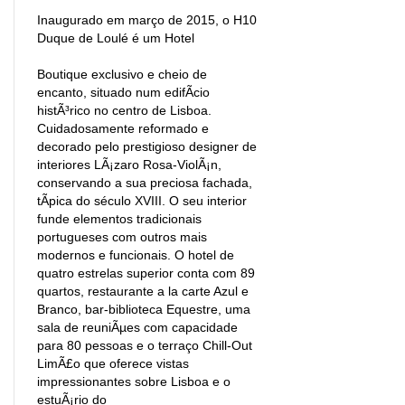
Inaugurado em março de 2015, o H10
Duque de Loulé é um Hotel
Boutique exclusivo e cheio de
encanto, situado num edifÃ­cio
histÃ³rico no centro de Lisboa.
Cuidadosamente reformado e
decorado pelo prestigioso designer de
interiores LÃ¡zaro Rosa-ViolÃ¡n,
conservando a sua preciosa fachada,
tÃ­pica do século XVIII. O seu interior
funde elementos tradicionais
portugueses com outros mais
modernos e funcionais. O hotel de
quatro estrelas superior conta com 89
quartos, restaurante a la carte Azul e
Branco, bar-biblioteca Equestre, uma
sala de reuniÃµes com capacidade
para 80 pessoas e o terraço Chill-Out
LimÃ£o que oferece vistas
impressionantes sobre Lisboa e o
estuÃ¡rio do