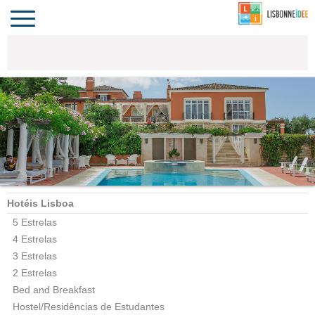
CONTACTO
INVESTIR
COMPORTA
ALGARVE
PORTUGAL
Toggle
navigation
Hotéis Lisboa
5 Estrelas
4 Estrelas
3 Estrelas
2 Estrelas
Bed and Breakfast
Hostel/Residências de Estudantes