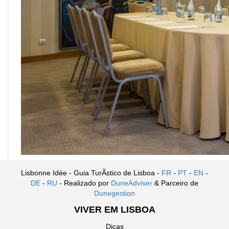
Lisbonne Idée - Guia TurÃ­stico de Lisboa -
FR
-
PT
-
EN
-
DE
-
RU
- Realizado por
DuneAdviser
& Parceiro de
Dunegestion
VIVER EM LISBOA
Dicas