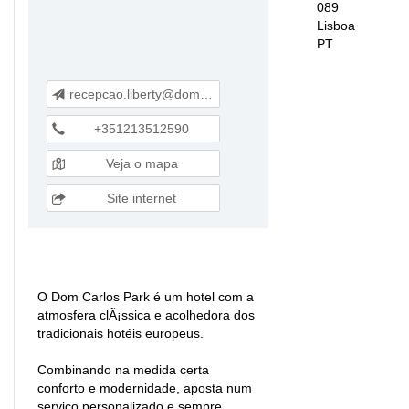
089
Lisboa
PT
recepcao.liberty@domcarloshoteis.com
+351213512590
Veja o mapa
Site internet
O Dom Carlos Park é um hotel com a
atmosfera clÃ¡ssica e acolhedora dos
tradicionais hotéis europeus.
Combinando na medida certa
conforto e modernidade, aposta num
serviço personalizado e sempre