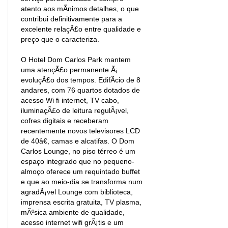
atento aos mÃ­nimos detalhes, o que
contribui definitivamente para a
excelente relaçÃ£o entre qualidade e
preço que o caracteriza.
O Hotel Dom Carlos Park mantem
uma atençÃ£o permanente Ã¡
evoluçÃ£o dos tempos. EdifÃ­cio de 8
andares, com 76 quartos dotados de
acesso Wi fi internet, TV cabo,
iluminaçÃ£o de leitura regulÃ¡vel,
cofres digitais e receberam
recentemente novos televisores LCD
de 40â€, camas e alcatifas. O Dom
Carlos Lounge, no piso térreo é um
espaço integrado que no pequeno-
almoço oferece um requintado buffet
e que ao meio-dia se transforma num
agradÃ¡vel Lounge com biblioteca,
imprensa escrita gratuita, TV plasma,
mÃºsica ambiente de qualidade,
acesso internet wifi grÃ¡tis e um