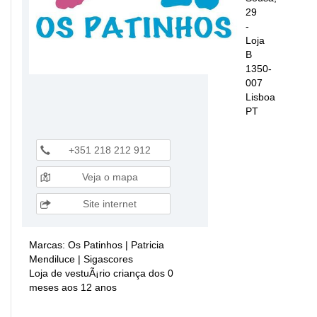
29
-
Loja
B
1350-
007
Lisboa
PT
+351 218 212 912
Veja o mapa
Site internet
Marcas: Os Patinhos | Patricia
Mendiluce | Sigascores
Loja de vestuÃ¡rio criança dos 0
meses aos 12 anos