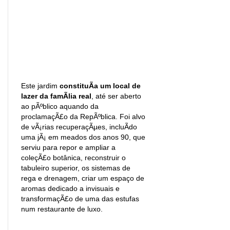
Este jardim
constituÃ­a um local de
lazer da famÃ­lia real
, até ser aberto
ao pÃºblico aquando da
proclamaçÃ£o da RepÃºblica. Foi alvo
de vÃ¡rias recuperaçÃµes, incluÃ­do
uma jÃ¡ em meados dos anos 90, que
serviu para repor e ampliar a
coleçÃ£o botânica, reconstruir o
tabuleiro superior, os sistemas de
rega e drenagem, criar um espaço de
aromas dedicado a invisuais e
transformaçÃ£o de uma das estufas
num restaurante de luxo.