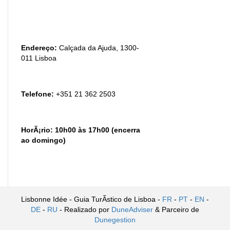
Endereço:
Calçada da Ajuda, 1300-
011 Lisboa
Telefone:
+351 21 362 2503
HorÃ¡rio:
10h00 às 17h00 (encerra
ao domingo)
Lisbonne Idée - Guia TurÃ­stico de Lisboa -
FR
-
PT
-
EN
-
DE
-
RU
- Realizado por
DuneAdviser
& Parceiro de
Dunegestion