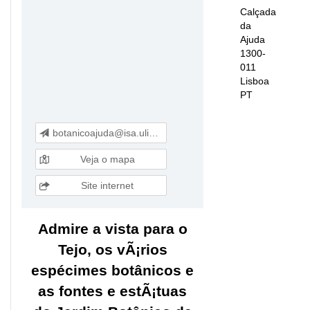
Calçada
da
Ajuda
1300-
011
Lisboa
PT
botanicoajuda@isa.ulisboa.pt
Veja o mapa
Site internet
Admire a vista para o
Tejo, os vÃ¡rios
espécimes botânicos e
as fontes e estÃ¡tuas