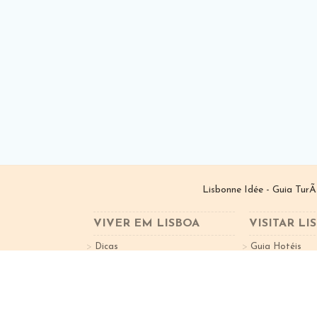
Lisbonne Idée - Guia TurÃ
VIVER EM LISBOA
VISITAR LI
Dicas
Guia Hotéis
Bairros de Lisboa
Guia Restauran