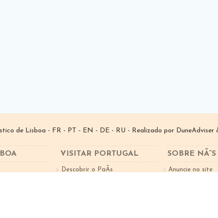
­stico de Lisboa -
FR
-
PT
-
EN
-
DE
-
RU
- Realizado por
DuneAdviser
&
SBOA
VISITAR PORTUGAL
SOBRE NÃ“S
Descobrir o PaÃ­s
Anuncie no site
tes
Factos sobre o Turismo
Subscreva a New
Cidades Portugal
Norte de Portugal