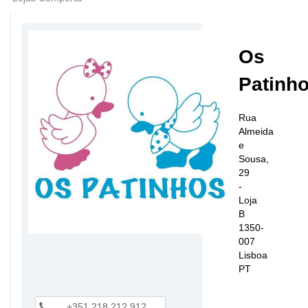
Os
Patinh
Rua
Almeida
e
Sousa,
29
-
Loja
B
1350-
007
Lisboa
PT
+351 218 212 912