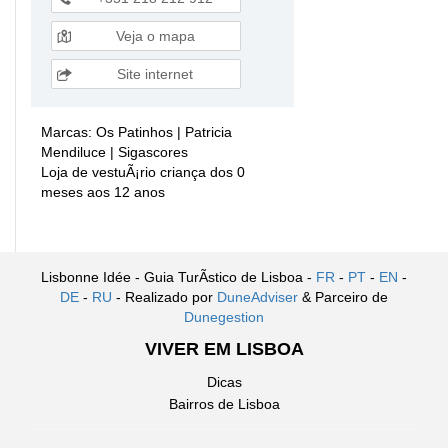
Veja o mapa
Site internet
Marcas: Os Patinhos | Patricia
Mendiluce | Sigascores
Loja de vestuÃ¡rio criança dos 0
meses aos 12 anos
Lisbonne Idée - Guia TurÃ­stico de Lisboa -
FR
-
PT
-
EN
-
DE
-
RU
- Realizado por
DuneAdviser
& Parceiro de
Dunegestion
VIVER EM LISBOA
Dicas
Bairros de Lisboa