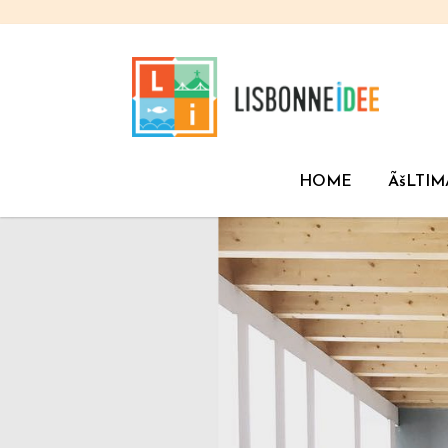
HOME
ÃšLTIM