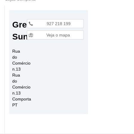
Green
927 218 199
Sun
Veja o mapa
Rua
do
Comércio
n.13
Rua
do
Comércio
n.13
Comporta
PT