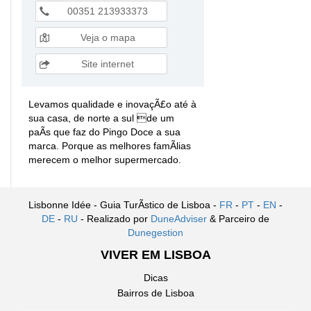
00351 213933373
Veja o mapa
Site internet
Levamos qualidade e inovaçÃ£o até à
sua casa, de norte a sul de um
paÃ­s que faz do Pingo Doce a sua
marca. Porque as melhores famÃ­lias
merecem o melhor supermercado.
Lisbonne Idée - Guia TurÃ­stico de Lisboa -
FR
-
PT
-
EN
-
DE
-
RU
- Realizado por
DuneAdviser
& Parceiro de
Dunegestion
VIVER EM LISBOA
Dicas
Bairros de Lisboa