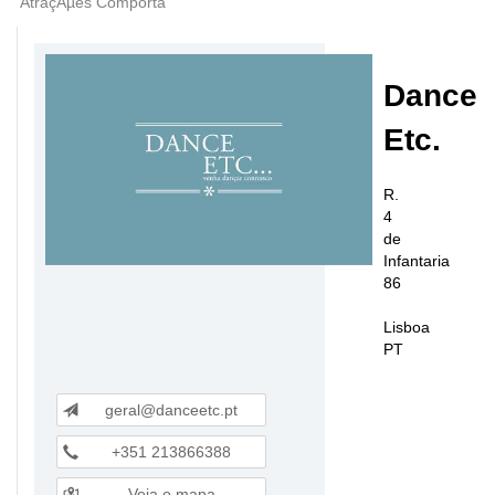
AtraçÃµes Comporta
Dance
Etc.
R.
4
de
Infantaria
86
Lisboa
PT
geral@danceetc.pt
+351 213866388
Veja o mapa