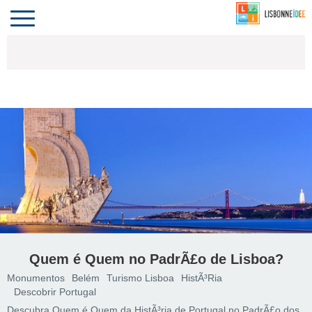
CONTACTO
INVESTIR
COMPORTA
ALGARVE
PORTUGAL
Toggle
navigation
Quem é Quem no PadrÃ£o de Lisboa?
Monumentos
Belém
Turismo Lisboa
HistÃ³ria
Descobrir Portugal
Descubra Quem é Quem da HistÃ³ria de Portugal no PadrÃ£o dos