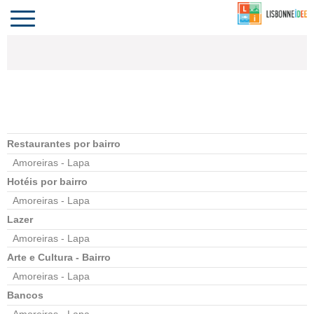
CONTACTO
INVESTIR
COMPORTA
ALGARVE
PORTUGAL
Toggle
navigation
Restaurantes por bairro
Amoreiras - Lapa
Hotéis por bairro
Amoreiras - Lapa
Lazer
Amoreiras - Lapa
Arte e Cultura - Bairro
Amoreiras - Lapa
Bancos