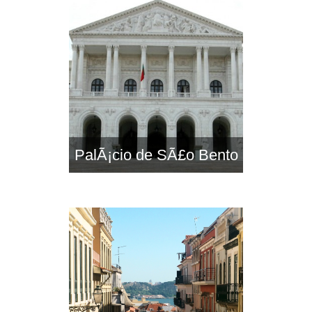
PalÃ¡cio de SÃ£o Bento