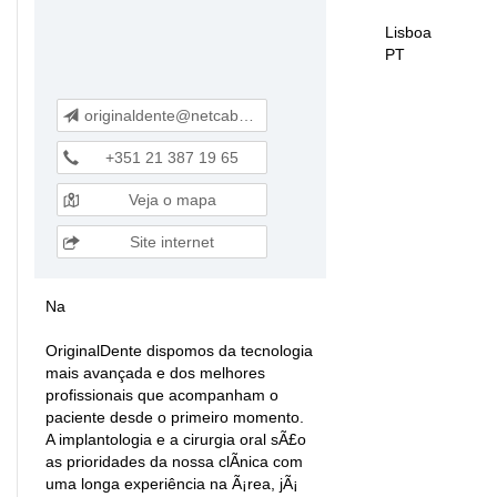
Lisboa
PT
originaldente@netcabo.pt
+351 21 387 19 65
Veja o mapa
Site internet
Na
OriginalDente dispomos da tecnologia
mais avançada e dos melhores
profissionais que acompanham o
paciente desde o primeiro momento.
A implantologia e a cirurgia oral sÃ£o
as prioridades da nossa clÃ­nica com
uma longa experiência na Ã¡rea, jÃ¡