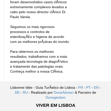
foram desenvolvidos casos clÃ­nicos
extremamente complexos levados a
cabo pelo nosso director clÃ­nico Dr.
Paulo Varela.
Seguimos os mais rigorosos
processos e controlos de
esterilizaçÃ£o e higiene de acordo
com as melhores prÃ¡ticas do mundo.
Para obtermos os melhores
resultados, trabalhamos com a mais
avançada tecnologia de diagnÃ³stico
e tratamento das patologias orais.
Conheça melhor a nossa ClÃ­nica.
Lisbonne Idée - Guia TurÃ­stico de Lisboa -
FR
-
PT
-
EN
-
DE
-
RU
- Realizado por
DuneAdviser
& Parceiro de
Dunegestion
VIVER EM LISBOA