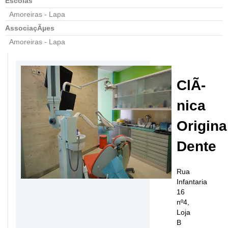
Escolas
Amoreiras - Lapa
AssociaçÃµes
Amoreiras - Lapa
ClÃ­
nica
Origina
Dente
Rua
Infantaria
16
nº4,
Loja
B