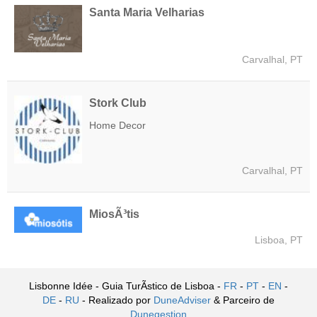
Santa Maria Velharias
Carvalhal, PT
Stork Club
Home Decor
Carvalhal, PT
MiosÃ³tis
Lisboa, PT
Lisbonne Idée - Guia TurÃ­stico de Lisboa -
FR
-
PT
-
EN
-
DE
-
RU
- Realizado por
DuneAdviser
& Parceiro de
Dunegestion