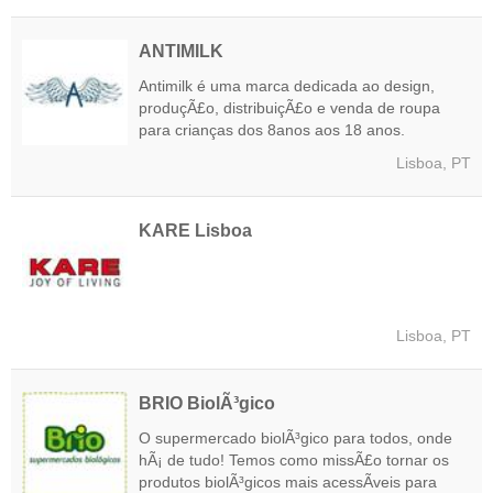
ANTIMILK
Antimilk é uma marca dedicada ao design,
produçÃ£o, distribuiçÃ£o e venda de roupa
para crianças dos 8anos aos 18 anos.
Lisboa, PT
KARE Lisboa
Lisboa, PT
BRIO BiolÃ³gico
O supermercado biolÃ³gico para todos, onde
hÃ¡ de tudo! Temos como missÃ£o tornar os
produtos biolÃ³gicos mais acessÃ­veis para