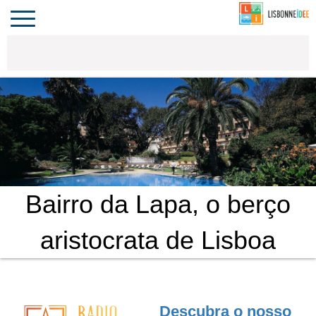
CONTACTO
INVESTIR
COMPORTA
ALGARVE
PORTUGAL
Toggle
navigation
Bairro da Lapa, o berço
aristocrata de Lisboa
Descubra o nosso