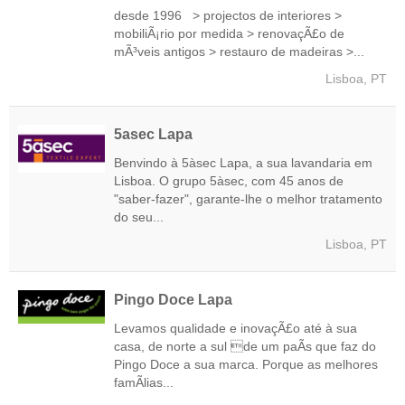
desde 1996 > projectos de interiores >
mobiliÃ¡rio por medida > renovaçÃ£o de
mÃ³veis antigos > restauro de madeiras >...
Lisboa, PT
5asec Lapa
Benvindo à 5àsec Lapa, a sua lavandaria em
Lisboa. O grupo 5àsec, com 45 anos de
"saber-fazer", garante-lhe o melhor tratamento
do seu...
Lisboa, PT
Pingo Doce Lapa
Levamos qualidade e inovaçÃ£o até à sua
casa, de norte a sul de um paÃ­s que faz do
Pingo Doce a sua marca. Porque as melhores
famÃ­lias...