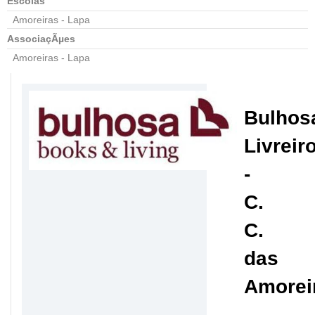
Escolas
Amoreiras - Lapa
AssociaçÃµes
Amoreiras - Lapa
Bulhos
Livreir
-
C.
C.
das
Amorei