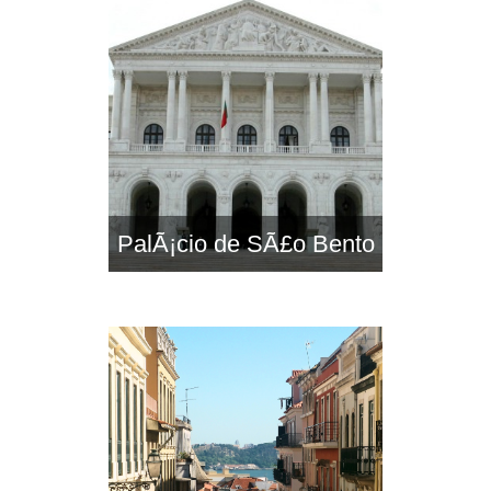
PalÃ¡cio de SÃ£o Bento