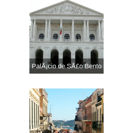
PalÃ¡cio de SÃ£o Bento