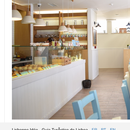
Lisbonne Idée - Guia TurÃ­stico de Lisboa -
FR
-
PT
-
EN
-