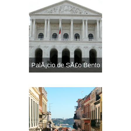
PalÃ¡cio de SÃ£o Bento