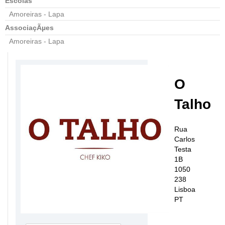
Escolas
Amoreiras - Lapa
AssociaçÃµes
Amoreiras - Lapa
O
Talho
Rua
Carlos
Testa
1B
1050
238
Lisboa
PT