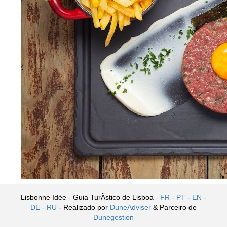
Lisbonne Idée - Guia TurÃ­stico de Lisboa -
FR
-
PT
-
EN
-
DE
-
RU
- Realizado por
DuneAdviser
& Parceiro de
Dunegestion