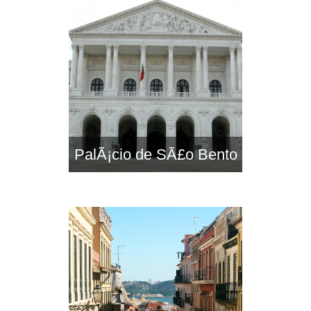
PalÃ¡cio de SÃ£o Bento