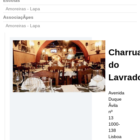
Escolas
Amoreiras - Lapa
AssociaçÃµes
Amoreiras - Lapa
Charru
do
Lavrad
Avenida
Duque
Ãvila
nº
13
1000-
138
Lisboa