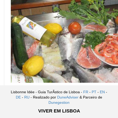
Lisbonne Idée - Guia TurÃ­stico de Lisboa -
FR
-
PT
-
EN
-
DE
-
RU
- Realizado por
DuneAdviser
& Parceiro de
Dunegestion
VIVER EM LISBOA