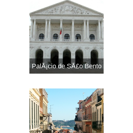
PalÃ¡cio de SÃ£o Bento