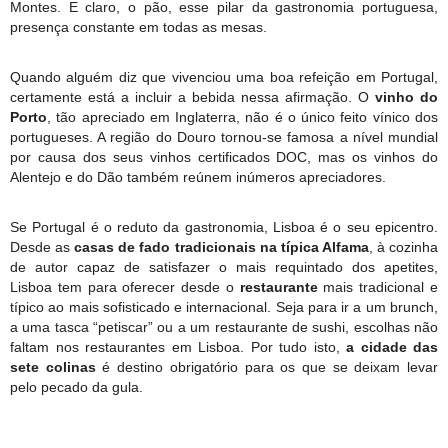
Montes. E claro, o pão, esse pilar da gastronomia portuguesa,
presença constante em todas as mesas.
Quando alguém diz que vivenciou uma boa refeição em Portugal,
certamente está a incluir a bebida nessa afirmação. O
vinho do
Port
o
, tão apreciado em Inglaterra, não é o único feito vínico dos
portugueses. A região do Douro tornou-se famosa a nível mundial
por causa dos seus vinhos certificados DOC, mas os vinhos do
Alentejo e do Dão também reúnem inúmeros apreciadores.
Se Portugal é o reduto da gastronomia, Lisboa é o seu epicentro.
Desde as
casas de fado tradicionais na típica Alfama
, à cozinha
de autor capaz de satisfazer o mais requintado dos apetites,
Lisboa tem para oferecer desde o
restaurante
mais tradicional e
típico ao mais sofisticado e internacional. Seja para ir a um brunch,
a uma tasca “petiscar” ou a um restaurante de sushi, escolhas não
faltam nos restaurantes em Lisboa. Por tudo isto,
a cidade das
sete colinas
é destino obrigatório para os que se deixam levar
pelo pecado da gula.