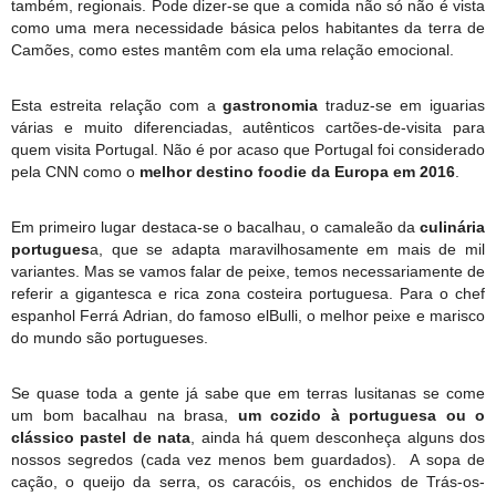
também, regionais. Pode dizer-se que a comida não só não é vista
como uma mera necessidade básica pelos habitantes da terra de
Camões, como estes mantêm com ela uma relação emocional.
Esta estreita relação com a
gastronomia
traduz-se em iguarias
várias e muito diferenciadas, autênticos cartões-de-visita para
quem visita Portugal. Não é por acaso que Portugal foi considerado
pela CNN como o
melhor destino foodie da Europa em 2016
.
Em primeiro lugar destaca-se o bacalhau, o camaleão da
culinária
portugues
a, que se adapta maravilhosamente em mais de mil
variantes. Mas se vamos falar de peixe, temos necessariamente de
referir a gigantesca e rica zona costeira portuguesa. Para o chef
espanhol Ferrá Adrian, do famoso elBulli, o melhor peixe e marisco
do mundo são portugueses.
Se quase toda a gente já sabe que em terras lusitanas se come
um bom bacalhau na brasa,
um cozido à portuguesa ou o
clássico pastel de nata
, ainda há quem desconheça alguns dos
nossos segredos (cada vez menos bem guardados). A sopa de
cação, o queijo da serra, os caracóis, os enchidos de Trás-os-