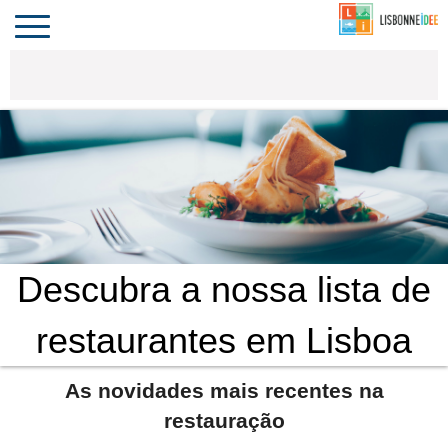
CONTACTO
INVESTIR
COMPORTA
ALGARVE
PORTUGAL
Toggle
navigation
Descubra a nossa lista de
restaurantes em Lisboa
As novidades mais recentes na
restauração