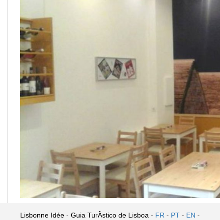
Lisbonne Idée - Guia TurÃ­stico de Lisboa -
FR
-
PT
-
EN
-