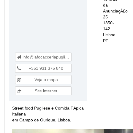
da
AnunciaçÃ£o
25
1350-
142
Lisboa
PT
info@lafocacceriapugliese.com
+351 931 375 840
Veja o mapa
Site internet
Street food Pugliese e Comida TÃ­pica
Italiana
em Campo de Ourique, Lisboa.