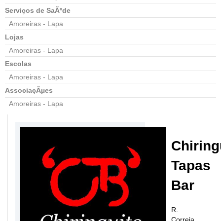
Serviços de SaÃºde
Amoreiras - Lapa
Lojas
Amoreiras - Lapa
Escolas
Amoreiras - Lapa
AssociaçÃµes
Amoreiras - Lapa
Chiring
Tapas
Bar
R.
Correia