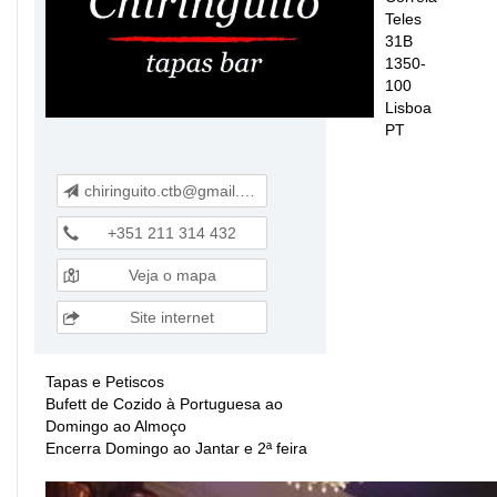
Teles
31B
1350-
100
Lisboa
PT
chiringuito.ctb@gmail.com
+351 211 314 432
Veja o mapa
Site internet
Tapas e Petiscos
Bufett de Cozido à Portuguesa ao
Domingo ao Almoço
Encerra Domingo ao Jantar e 2ª feira