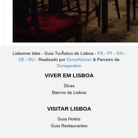
Lisbonne Idée - Guia TurÃ­stico de Lisboa -
FR
-
PT
-
EN
-
DE
-
RU
- Realizado por
DuneAdviser
& Parceiro de
Dunegestion
VIVER EM LISBOA
Dicas
Bairros de Lisboa
VISITAR LISBOA
Guia Hotéis
Guia Restaurantes