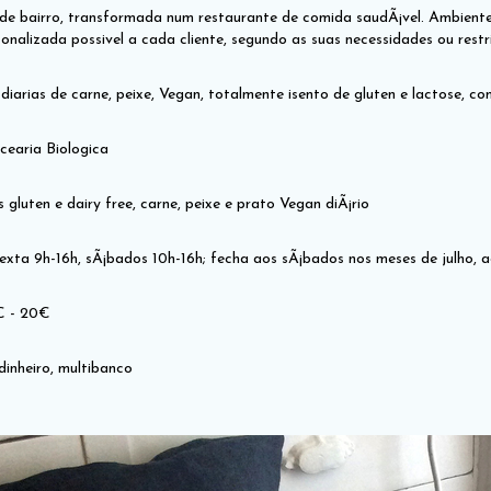
de bairro, transformada num restaurante de comida saudÃ¡vel. Ambiente
nalizada possivel a cada cliente, segundo as suas necessidades ou restr
arias de carne, peixe, Vegan, totalmente isento de gluten e lactose, c
earia Biologica
 gluten e dairy free, carne, peixe e prato Vegan diÃ¡rio
exta 9h-16h, sÃ¡bados 10h-16h; fecha aos sÃ¡bados nos meses de julho, 
€ - 20€
inheiro, multibanco