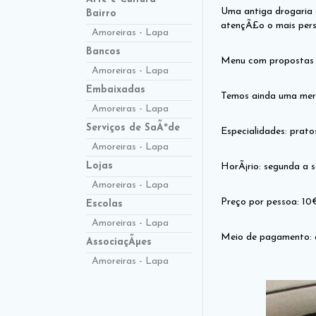
Uma antiga drogaria 
Bairro
atençÃ£o o mais perso
Amoreiras - Lapa
Bancos
Menu com propostas di
Amoreiras - Lapa
Embaixadas
Temos ainda uma merc
Amoreiras - Lapa
Serviços de SaÃºde
Especialidades: pratos
Amoreiras - Lapa
Lojas
HorÃ¡rio: segunda a s
Amoreiras - Lapa
Preço por pessoa: 10
Escolas
Amoreiras - Lapa
Meio de pagamento: d
AssociaçÃµes
Amoreiras - Lapa