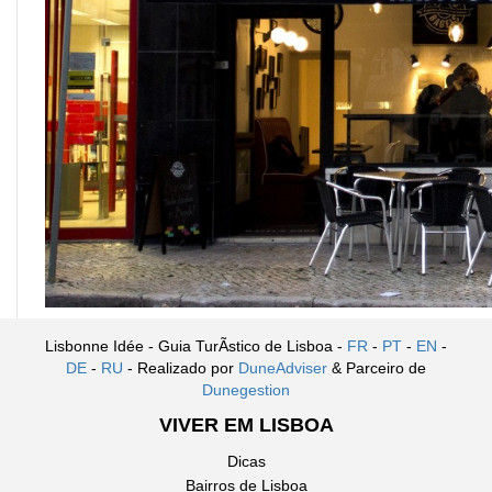
Lisbonne Idée - Guia TurÃ­stico de Lisboa -
FR
-
PT
-
EN
-
DE
-
RU
- Realizado por
DuneAdviser
& Parceiro de
Dunegestion
VIVER EM LISBOA
Dicas
Bairros de Lisboa