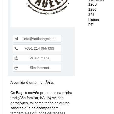
120B
1250-
245
Lisboa
PT
info@raffisbagels.pt
+351 214 055 099
Veja o mapa
Site internet
A comida é uma memÃ³ria.
Os Bagels estÃ£o presentes na minha
tradiçÃ£o familiar, hÃ¡ jÃ¡ vÃ¡rias
geraçÃµes, tal como todos os outros
sabores que os acompanham,
também eles oriundos de receitas