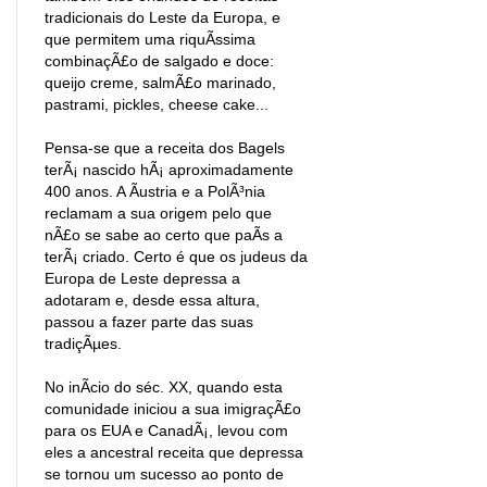
tradicionais do Leste da Europa, e
que permitem uma riquÃ­ssima
combinaçÃ£o de salgado e doce:
queijo creme, salmÃ£o marinado,
pastrami, pickles, cheese cake...
Pensa-se que a receita dos Bagels
terÃ¡ nascido hÃ¡ aproximadamente
400 anos. A Ãustria e a PolÃ³nia
reclamam a sua origem pelo que
nÃ£o se sabe ao certo que paÃ­s a
terÃ¡ criado. Certo é que os judeus da
Europa de Leste depressa a
adotaram e, desde essa altura,
passou a fazer parte das suas
tradiçÃµes.
No inÃ­cio do séc. XX, quando esta
comunidade iniciou a sua imigraçÃ£o
para os EUA e CanadÃ¡, levou com
eles a ancestral receita que depressa
se tornou um sucesso ao ponto de