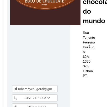
chocol
do
mundo
Rua
Tenente
Ferreira
DurÃ£o,
nº
62A
1350-
076
Lisboa
PT
mbcmbycbl.geral@gmail.com
+351 213965372
Veja o mapa