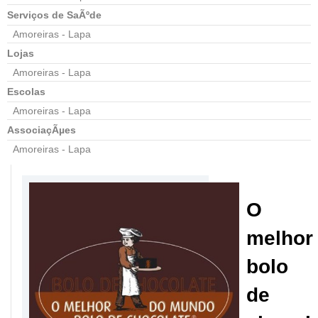
Serviços de SaÃºde
Amoreiras - Lapa
Lojas
Amoreiras - Lapa
Escolas
Amoreiras - Lapa
AssociaçÃµes
Amoreiras - Lapa
O
melhor
bolo
de