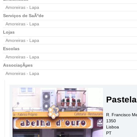
Amoreiras - Lapa
Serviços de SaÃºde
Amoreiras - Lapa
Lojas
Amoreiras - Lapa
Escolas
Amoreiras - Lapa
AssociaçÃµes
Amoreiras - Lapa
Pastela
R. Francisco M
1350
Lisboa
PT