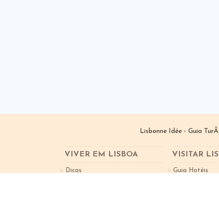
Lisbonne Idée - Guia TurÃ
VIVER EM LISBOA
VISITAR LI
Dicas
Guia Hotéis
Bairros de Lisboa
Guia Restauran