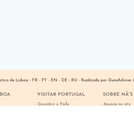
­stico de Lisboa -
FR
-
PT
-
EN
-
DE
-
RU
- Realizado por
DuneAdviser
&
SBOA
VISITAR PORTUGAL
SOBRE NÃ“S
Descobrir o PaÃ­s
Anuncie no site
tes
Factos sobre o Turismo
Subscreva a New
Cidades Portugal
Norte de Portugal