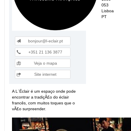
053
Lisboa
PT
bonjour@l-eclair.pt
+351 21 136 3877
Veja o mapa
Site internet
A L´Éclair é um espaço onde pode
encontrar a tradiçÃ£o do éclair
francês, com muitos toques que o
vÃ£o surpreender.