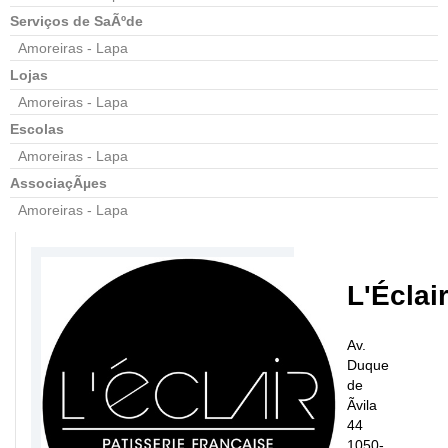
Serviços de SaÃºde
Amoreiras - Lapa
Lojas
Amoreiras - Lapa
Escolas
Amoreiras - Lapa
AssociaçÃµes
Amoreiras - Lapa
L'Éclai
Av.
Duque
de
Ãvila
44
1050-