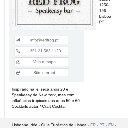
1250-
196
Lisboa
PT
info@redfrog.pt
+351 21 583 1120
Veja o mapa
Site internet
Inspirado na lei seca anos 20 e
Speakeasy de New York, mas com
influências tropicais dos anos 50 e 60.
Cocktails autor / Craft Cocktail
Lisbonne Idée - Guia TurÃ­stico de Lisboa -
FR
-
PT
-
EN
-