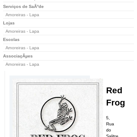
Serviços de SaÃºde
Amoreiras - Lapa
Lojas
Amoreiras - Lapa
Escolas
Amoreiras - Lapa
AssociaçÃµes
Amoreiras - Lapa
Red
Frog
5,
Rua
do
Salitre