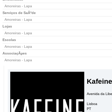
Amoreiras - Lapa
Serviços de SaÃºde
Amoreiras - Lapa
Lojas
Amoreiras - Lapa
Escolas
Amoreiras - Lapa
AssociaçÃµes
Amoreiras - Lapa
Kafein
Avenida da Libe
Lisboa
PT