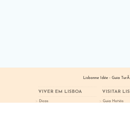
Lisbonne Idée - Guia TurÃ
VIVER EM LISBOA
VISITAR LI
Dicas
Guia Hotéis
Bairros de Lisboa
Guia Restauran