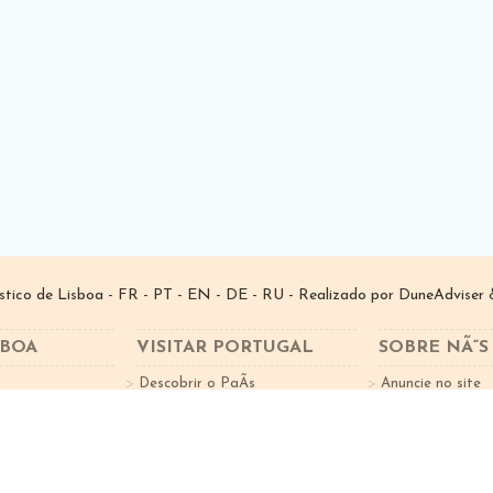
­stico de Lisboa -
FR
-
PT
-
EN
-
DE
-
RU
- Realizado por
DuneAdviser
&
SBOA
VISITAR PORTUGAL
SOBRE NÃ“S
Descobrir o PaÃ­s
Anuncie no site
tes
Factos sobre o Turismo
Subscreva a New
Cidades Portugal
Norte de Portugal