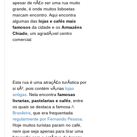
apesar de nÃ£o ser uma rua muito
grande, é onde muitos lisboetas
marcam encontro. Aqui encontra
algumas das
lojas e cafés mais
famosos
da cidade e os
Armazéns
Chiado
, um agradÃ¡vel centro
comercial.
Esta rua é uma atraçÃ£o turÃ­stica por
si sÃ³, pois contém vÃ¡rias
lojas
antigas
. Nela encontra
famosas
livrarias, pastelarias e cafés
, entre
os quais se destaca a famosa
A
Brasileira
, que era frequentada
regularmente por Fernando Pessoa
.
Hoje muitos turistas param no café,
nem que seja apenas para tirar uma