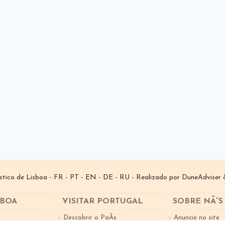
­stico de Lisboa -
FR
-
PT
-
EN
-
DE
-
RU
- Realizado por
DuneAdviser
&
SBOA
VISITAR PORTUGAL
SOBRE NÃ“S
Descobrir o PaÃ­s
Anuncie no site