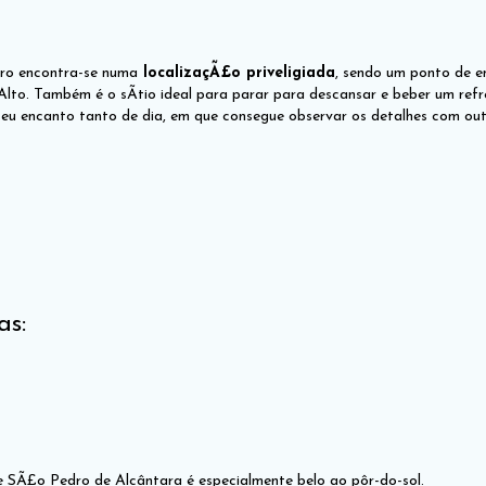
uro encontra-se numa
localizaçÃ£o priveligiada
, sendo um ponto de e
Alto. Também é o sÃ­tio ideal para parar para descansar e beber um ref
seu encanto tanto de dia, em que consegue observar os detalhes com ou
as:
 SÃ£o Pedro de Alcântara é especialmente belo ao pôr-do-sol.