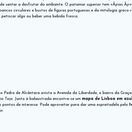
e sentar a desfrutar do ambiente. O patamar superior tem vÃ¡rias Ã¡rvo
m bancos circulares e bustos de figuras portuguesas e da mitologia grec
 petiscar algo ou beber uma bebida fresca.
 Pedro de Alcântara avista a Avenida da Liberdade, o bairro da Graça,
rio Tejo. Junto à balaustrada encontra-se um
mapa de Lisboa em azul
ios pontos de interesse. Pode aproveitar para dar uma espreitadela pelo
t
r.