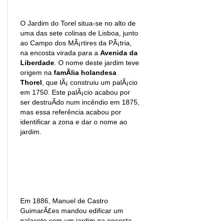
O Jardim do Torel situa-se no alto de
uma das sete colinas de Lisboa, junto
ao Campo dos MÃ¡rtires da PÃ¡tria,
na encosta virada para a
Avenida da
Liberdade
. O nome deste jardim teve
origem na
famÃ­lia holandesa
Thorel
, que lÃ¡ construiu um palÃ¡cio
em 1750. Este palÃ¡cio acabou por
ser destruÃ­do num incêndio em 1875,
mas essa referência acabou por
identificar a zona e dar o nome ao
jardim.
Em 1886, Manuel de Castro
GuimarÃ£es mandou edificar um
palacete com um jardim na encosta,