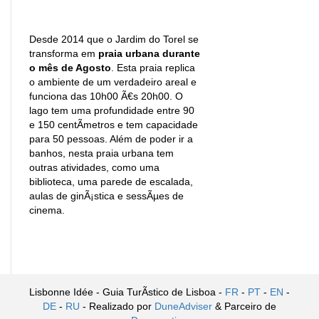
Desde 2014 que o Jardim do Torel se
transforma em
praia urbana durante
o mês de Agosto
. Esta praia replica
o ambiente de um verdadeiro areal e
funciona das 10h00 Ã€s 20h00. O
lago tem uma profundidade entre 90
e 150 centÃ­metros e tem capacidade
para 50 pessoas. Além de poder ir a
banhos, nesta praia urbana tem
outras atividades, como uma
biblioteca, uma parede de escalada,
aulas de ginÃ¡stica e sessÃµes de
cinema.
Lisbonne Idée - Guia TurÃ­stico de Lisboa -
FR
-
PT
-
EN
-
DE
-
RU
- Realizado por
DuneAdviser
& Parceiro de