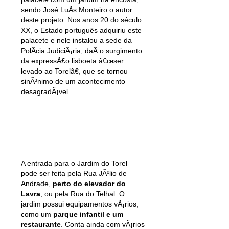
sendo José LuÃ­s Monteiro o autor
deste projeto. Nos anos 20 do século
XX, o Estado português adquiriu este
palacete e nele instalou a sede da
PolÃ­cia JudiciÃ¡ria, daÃ­ o surgimento
da expressÃ£o lisboeta â€œser
levado ao Torelâ€, que se tornou
sinÃ³nimo de um acontecimento
desagradÃ¡vel.
A entrada para o Jardim do Torel
pode ser feita pela Rua JÃºlio de
Andrade,
perto do elevador do
Lavra
, ou pela Rua do Telhal. O
jardim possui equipamentos vÃ¡rios,
como um
parque infantil e um
restaurante
. Conta ainda com vÃ¡rios