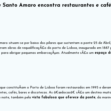
 Santo Amaro encontra restaurantes e café
aro situam-se por baixo dos pilares que sustentam a ponte 25 de Abril
ram obras de requalificaçÃ£o do porto de Lisboa, inaugurado em 1887 pel
s para abrigar pequenas embarcaçÃµes. Atualmente sÃ£o um
espaço de
que constituÃ­am o Porto de Lisboa foram restaurados em 1995 e dera
antes, cafés, bares e discotecas. As â€œdocasâ€ sÃ£o um destino muit
à noite, também pela
vista fabulosa que oferece da ponte
, da marin