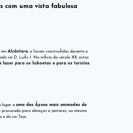
s com uma vista fabulosa
, em
Alcântara
, e foram construÃ­das durante o
o rei D. LuÃ­s I. No inÃ­cio do século XX, estas
 lazer para os lisboetas e para os turistas
.
m lugar a
uma das Ã¡reas mais animadas de
o procurado para almoços e jantares, ou mesmo
a e do rio Tejo.