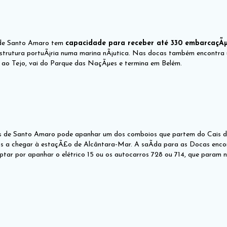
 de Santo Amaro tem
capacidade para receber até 330 embarcaçÃ
estrutura portuÃ¡ria numa marina nÃ¡utica. Nas docas também encontra 
a ao Tejo, vai do Parque das NaçÃµes e termina em Belém.
 de Santo Amaro pode apanhar um dos comboios que partem do Cais do 
s a chegar à estaçÃ£o de Alcântara-Mar. A saÃ­da para as Docas encon
tar por apanhar o elétrico 15 ou os autocarros 728 ou 714, que param