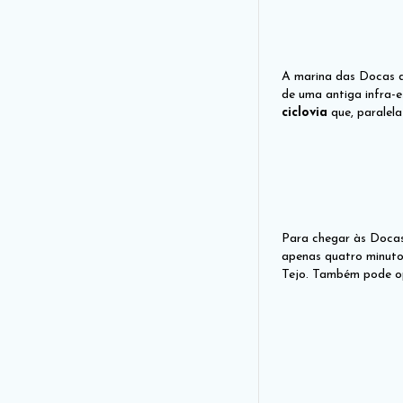
A marina das Docas
de uma antiga infra-
ciclovia
que, paralel
Para chegar às Docas
apenas quatro minuto
Tejo. Também pode op