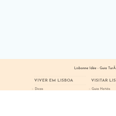
Lisbonne Idée - Guia TurÃ
VIVER EM LISBOA
VISITAR LI
Dicas
Guia Hotéis
Bairros de Lisboa
Guia Restauran