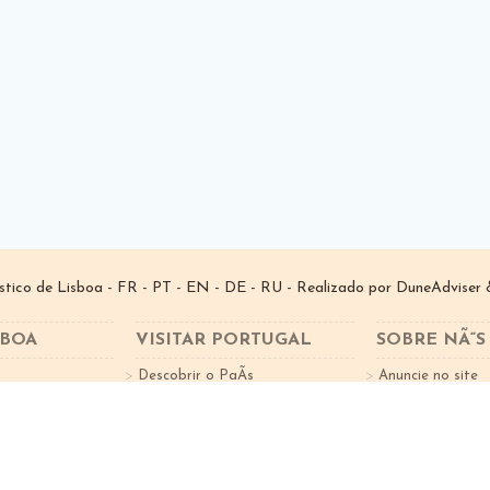
­stico de Lisboa -
FR
-
PT
-
EN
-
DE
-
RU
- Realizado por
DuneAdviser
&
SBOA
VISITAR PORTUGAL
SOBRE NÃ“S
Descobrir o PaÃ­s
Anuncie no site
tes
Factos sobre o Turismo
Subscreva a New
Cidades Portugal
Norte de Portugal