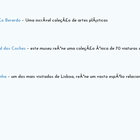
£o Berardo
– Uma incrÃ­vel coleçÃ£o de artes plÃ¡sticas
l dos Coches
– este museu reÃºne uma coleçÃ£o Ãºnica de 70 viaturas 
nha
– um dos mais visitados de Lisboa, reÃºne um vasto espÃ³lio relaci