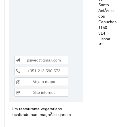
Santo
AntÃ³nio
dos
Capuchos
1150-
314
Lisboa
PT
psiveg@gmail.com
+351 213 590 573
Veja o mapa
Site internet
Um restaurante vegetariano
localizado num magnÃ­fico jardim.