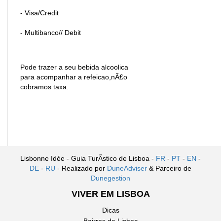
- Visa/Credit
- Multibanco// Debit
Pode trazer a seu bebida alcoolica
para acompanhar a refeicao,nÃ£o
cobramos taxa.
Lisbonne Idée - Guia TurÃ­stico de Lisboa -
FR
-
PT
-
EN
-
DE
-
RU
- Realizado por
DuneAdviser
& Parceiro de
Dunegestion
VIVER EM LISBOA
Dicas
Bairros de Lisboa