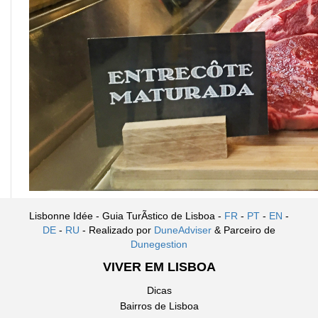
Lisbonne Idée - Guia TurÃ­stico de Lisboa -
FR
-
PT
-
EN
-
DE
-
RU
- Realizado por
DuneAdviser
& Parceiro de
Dunegestion
VIVER EM LISBOA
Dicas
Bairros de Lisboa