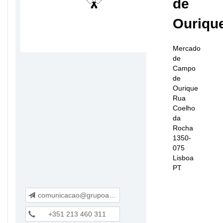
de
Ouriqu
Mercado
de
Campo
de
Ourique
Rua
Coelho
da
Rocha
1350-
075
Lisboa
PT
comunicacao@grupoatalho.pt
+351 213 460 311