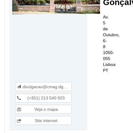
Gonçal
Av.
5
de
Outubro,
6-
8
1050-
055
Lisboa
PT
divulgacao@cmag.dgpc.pt
(+351) 213 540 923
Veja o mapa
Site internet