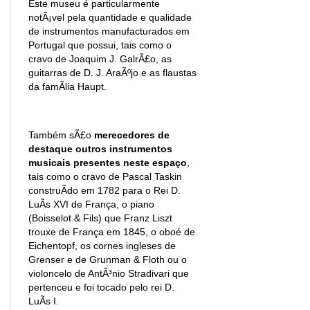
Este museu é particularmente
notÃ¡vel pela quantidade e qualidade
de instrumentos manufacturados em
Portugal que possui, tais como o
cravo de Joaquim J. GalrÃ£o, as
guitarras de D. J. AraÃºjo e as flaustas
da famÃ­lia Haupt.
Também sÃ£o
merecedores de
destaque outros instrumentos
musicais presentes neste espaço
,
tais como o cravo de Pascal Taskin
construÃ­do em 1782 para o Rei D.
LuÃ­s XVI de França, o piano
(Boisselot & Fils) que Franz Liszt
trouxe de França em 1845, o oboé de
Eichentopf, os cornes ingleses de
Grenser e de Grunman & Floth ou o
violoncelo de AntÃ³nio Stradivari que
pertenceu e foi tocado pelo rei D.
LuÃ­s I.