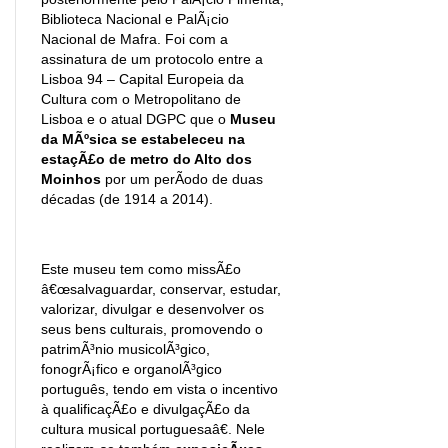
Biblioteca Nacional e PalÃ¡cio
Nacional de Mafra. Foi com a
assinatura de um protocolo entre a
Lisboa 94 – Capital Europeia da
Cultura com o Metropolitano de
Lisboa e o atual DGPC que o
Museu
da MÃºsica se estabeleceu na
estaçÃ£o de metro do Alto dos
Moinhos
por um perÃ­odo de duas
décadas (de 1914 a 2014).
Este museu tem como missÃ£o
â€œsalvaguardar, conservar, estudar,
valorizar, divulgar e desenvolver os
seus bens culturais, promovendo o
patrimÃ³nio musicolÃ³gico,
fonogrÃ¡fico e organolÃ³gico
português, tendo em vista o incentivo
à qualificaçÃ£o e divulgaçÃ£o da
cultura musical portuguesaâ€. Nele