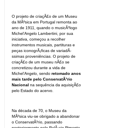
O projeto de criaçÃ£o de um Museu
da MÃºsica em Portugal remonta ao
ano de 1911, quando o musicÃ³logo
Michel’Angelo Lambertini, por sua
iniciativa, começou a recolher
instrumentos musicais, partituras e
peças iconogrÃ¡ficas de variadÃ­
ssimas proveniências. O projeto de
criaçÃ£o de um museu nÃ£o se
concretizou durante a vida de
Michel’Angelo, sendo
retomado anos
mais tarde pelo ConservatÃ³rio
Nacional
na sequência da aquisiçÃ£o
pelo Estado do acervo.
Na década de 70, o Museu da
MÃºsica viu-se obrigado a abandonar
o ConservatÃ³rio, passando
posteriormente pelo PalÃ¡cio Pimenta,