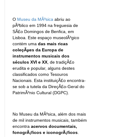
O
Museu da MÃºsica
abriu ao
pÃºblico em 1994 na freguesia de
SÃ£o Domingos de Benfica, em
Lisboa. Este espaço museolÃ³gico
contém uma
das mais ricas
coleçÃµes da Europa de
instrumentos musicais dos
séculos XVI e XX
, de tradiçÃ£o
erudita e popular, alguns destes
classificados como Tesouros
Nacionais. Esta instituiçÃ£o encontra-
se sob a tutela da DireçÃ£o-Geral do
PatrimÃ³nio Cultural (DGPC).
No Museu da MÃºsica, além dos mais
de mil instrumentos musicais, também
encontra
acervos documentais,
fonogrÃ¡ficos e iconogrÃ¡ficos
.