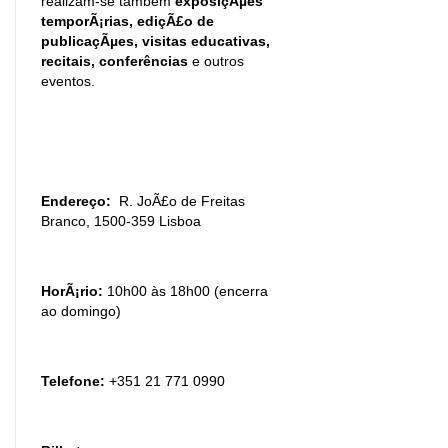
realizam-se também
exposiçÃµes
temporÃ¡rias, ediçÃ£o de
publicaçÃµes, visitas educativas,
recitais, conferências
e outros
eventos.
Endereço:
R. JoÃ£o de Freitas
Branco, 1500-359 Lisboa
HorÃ¡rio:
10h00 às 18h00 (encerra
ao domingo)
Telefone:
+351 21 771 0990