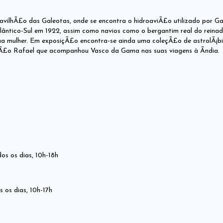
avilhÃ£o das Galeotas, onde se encontra o hidroaviÃ£o utilizado por G
lântico-Sul em 1922, assim como navios como o bergantim real do reinado 
 sua mulher. Em exposiçÃ£o encontra-se ainda uma coleçÃ£o de astrolÃ¡
Ã£o Rafael que acompanhou Vasco da Gama nas suas viagens à Ãndia.
os os dias, 10h-18h
s os dias, 10h-17h