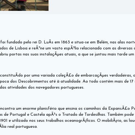
i fundado pelo rei D. LuÃ­s em 1863 e situa-se em Belém, nas alas nor
ados de Lisboa e reÃºne um vasto espÃ³lio relacionado com as diversas
briu portas nas suas instalaçÃµes atuais, a que se juntou mais tarde u
constituÃ­do por uma variada coleçÃ£o de embarcaçÃµes verdadeiras, 
poca dos Descobrimentos até à atualidade. Ao todo contém mais de 17 
 das atividades dos navegadores portugueses.
encontra um enorme planisfério que ensina os caminhos da ExpansÃ£o Por
s de Portugal e Castela apÃ³s o Tratado de Tordesilhas. Também pode vi
1901 e utilizado nos seus trabalhos oceanogrÃ¡ficos. O mobiliÃ¡rio, as lou
­lia real portuguesa.