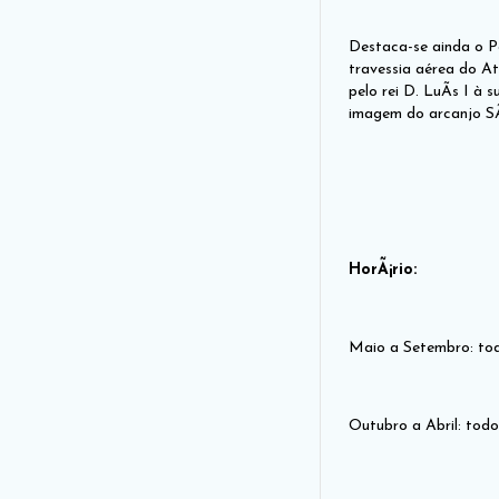
Destaca-se ainda o P
travessia aérea do At
pelo rei D. LuÃ­s I à
imagem do arcanjo S
HorÃ¡rio:
Maio a Setembro: tod
Outubro a Abril: todo