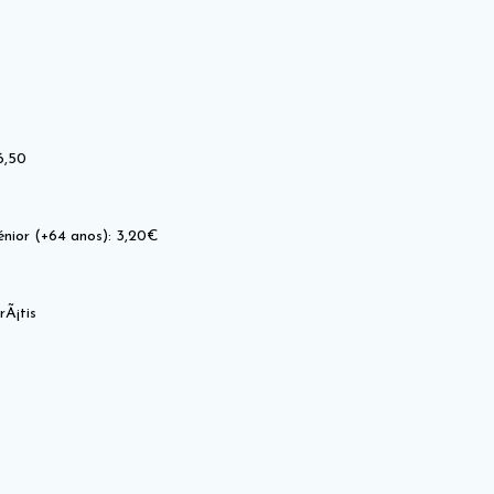
6,50
énior (+64 anos): 3,20€
rÃ¡tis