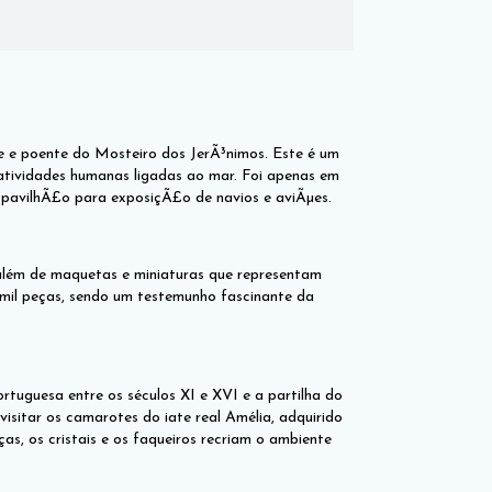
te e poente do Mosteiro dos JerÃ³nimos. Este é um
 atividades humanas ligadas ao mar. Foi apenas em
m pavilhÃ£o para exposiçÃ£o de navios e aviÃµes.
além de maquetas e miniaturas que representam
mil peças, sendo um testemunho fascinante da
tuguesa entre os séculos XI e XVI e a partilha do
sitar os camarotes do iate real Amélia, adquirido
ças, os cristais e os faqueiros recriam o ambiente