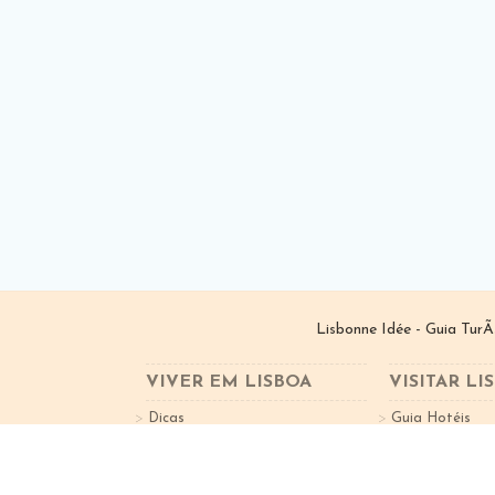
Lisbonne Idée - Guia TurÃ
VIVER EM LISBOA
VISITAR LI
Dicas
Guia Hotéis
Bairros de Lisboa
Guia Restauran