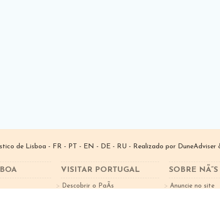
­stico de Lisboa -
FR
-
PT
-
EN
-
DE
-
RU
- Realizado por
DuneAdviser
&
SBOA
VISITAR PORTUGAL
SOBRE NÃ“S
Descobrir o PaÃ­s
Anuncie no site
tes
Factos sobre o Turismo
Subscreva a New
Cidades Portugal
Norte de Portugal