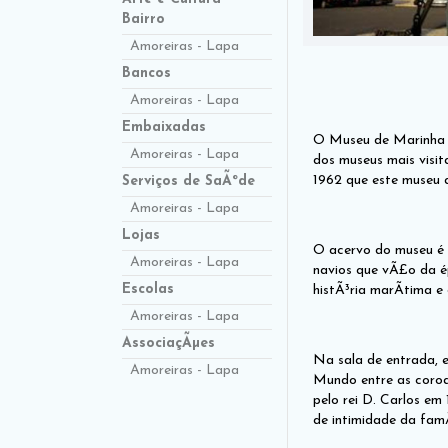
Bairro
Amoreiras - Lapa
Bancos
Amoreiras - Lapa
Embaixadas
O Museu de Marinha fo
Amoreiras - Lapa
dos museus mais visit
1962 que este museu a
Serviços de SaÃºde
Amoreiras - Lapa
Lojas
O acervo do museu é 
Amoreiras - Lapa
navios que vÃ£o da é
Escolas
histÃ³ria marÃ­tima e
Amoreiras - Lapa
AssociaçÃµes
Na sala de entrada, 
Amoreiras - Lapa
Mundo entre as coroa
pelo rei D. Carlos em 
de intimidade da famÃ